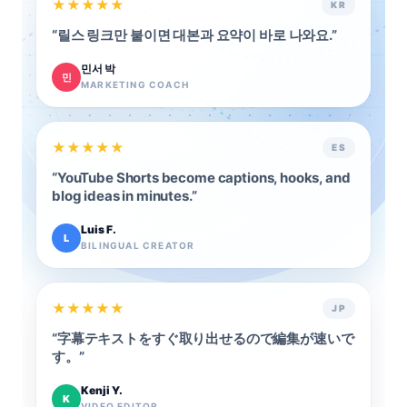
★
★
★
★
★
KR
“
릴스 링크만 붙이면 대본과 요약이 바로 나와요.
”
민서 박
민
MARKETING COACH
★
★
★
★
★
ES
“
YouTube Shorts become captions, hooks, and
blog ideas in minutes.
”
Luis F.
L
BILINGUAL CREATOR
★
★
★
★
★
JP
“
字幕テキストをすぐ取り出せるので編集が速いで
す。
”
Kenji Y.
K
VIDEO EDITOR