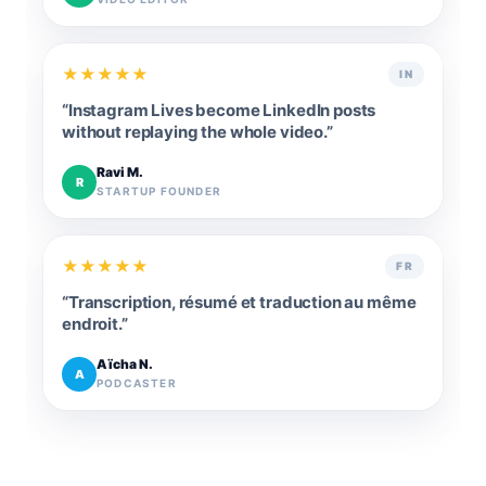
★
★
★
★
★
IN
“
Instagram Lives become LinkedIn posts
without replaying the whole video.
”
Ravi M.
R
STARTUP FOUNDER
★
★
★
★
★
FR
“
Transcription, résumé et traduction au même
endroit.
”
Aïcha N.
A
PODCASTER