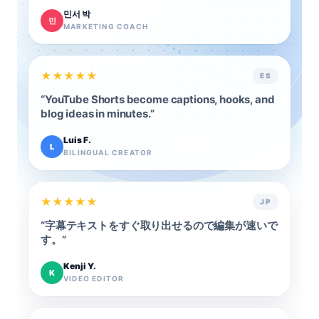
민서 박
민
MARKETING COACH
★
★
★
★
★
ES
“
YouTube Shorts become captions, hooks, and
blog ideas in minutes.
”
Luis F.
L
BILINGUAL CREATOR
★
★
★
★
★
JP
“
字幕テキストをすぐ取り出せるので編集が速いで
す。
”
Kenji Y.
K
VIDEO EDITOR