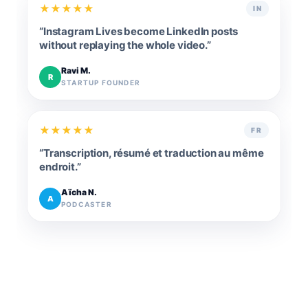
★
★
★
★
★
IN
“
Instagram Lives become LinkedIn posts
without replaying the whole video.
”
Ravi M.
R
STARTUP FOUNDER
★
★
★
★
★
FR
“
Transcription, résumé et traduction au même
endroit.
”
Aïcha N.
A
PODCASTER