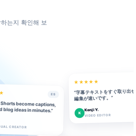
각하는지 확인해 보
★
★
★
★
★
字幕テキストをすぐ取り出せ
“
★
ES
”
編集が速いです。
Shorts become captions,
d blog ideas in minutes.
Kenji Y.
”
K
VIDEO EDITOR
.
GUAL CREATOR