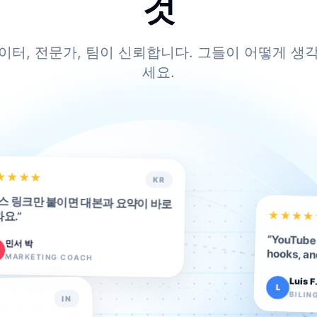
것
이터, 전문가, 팀이 신뢰합니다. 그들이 어떻게 생
세요.
★
★
★
★
KR
스 링크만 붙이면 대본과 요약이 바로
요.
★
★
”
★
★
“
YouTube 
민서 박
hooks, an
MARKETING COACH
Luis F
L
BILIN
IN