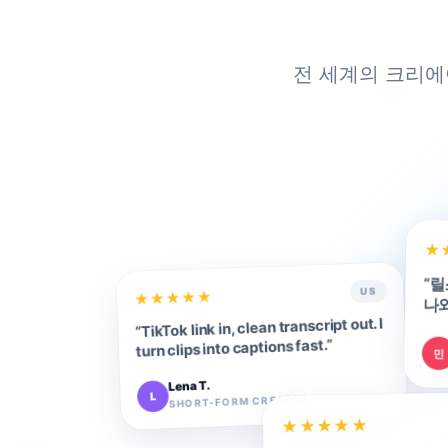
전 세계의 크리에
★
“
릴
US
★
★
★
★
★
나와
TikTok link in, clean transcript out. I
“
”
turn clips into captions fast.
민
Lena T.
L
SHORT-FORM CREATOR
★
★
★
★
★