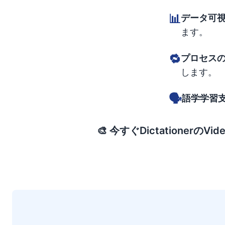
📊
データ可
ます。
🔁
プロセス
します。
🗣
語学学習
🎨
今すぐDictationer