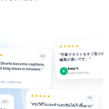
★
★
★
★
★
字幕テキストをすぐ取り出せ
“
★
ES
”
編集が速いです。
Shorts become captions,
d blog ideas in minutes.
Kenji Y.
”
K
VIDEO EDITOR
.
GUAL CREATOR
★
★
★
★
★
TH
HK
“
สรุปวิดีโอและทำแคปชันได้เร็วขึ้นมาก.
”