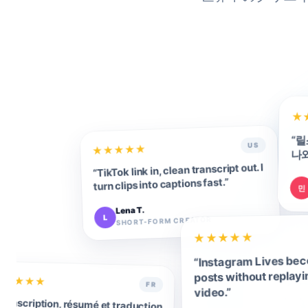
★
“
릴
US
★
★
★
★
★
나와
TikTok link in, clean transcript out. I
“
”
turn clips into captions fast.
민
Lena T.
L
SHORT-FORM CREATOR
★
★
★
★
★
Instagram Lives be
“
posts without replayi
★
★
★
★
★
FR
”
video.
Transcription, résumé et traduction