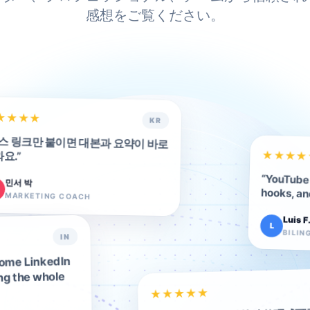
感想をご覧ください。
★
★
★
★
KR
스 링크만 붙이면 대본과 요약이 바로
요.
★
★
”
★
★
“
YouTube 
민서 박
hooks, an
MARKETING COACH
Luis F
L
BILIN
IN
come LinkedIn
ng the whole
★
★
★
★
★