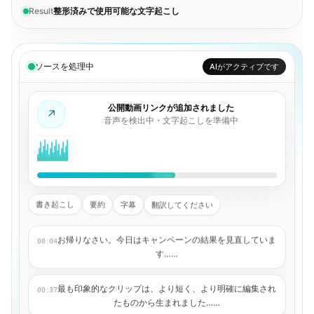
Result
整形済みで使用可能な文字起こし
ソースを処理中
AIがアクティブです
公開動画リンクが追加されました
↗
音声を検出中・文字起こしを準備中
書き起こし
要約
字幕
翻訳してください
お帰りなさい。今日はキャンペーンの結果を見直していま
00:04
す……
最も印象的なクリップは、より短く、より明確に編集され
00:37
たものから生まれました……