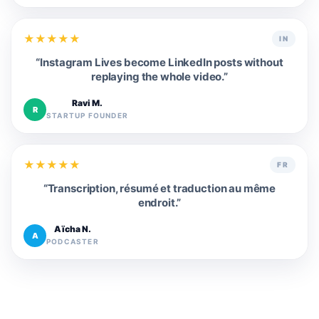
★
★
★
★
★
IN
“
Instagram Lives become LinkedIn posts without
replaying the whole video.
”
Ravi M.
R
STARTUP FOUNDER
★
★
★
★
★
FR
“
Transcription, résumé et traduction au même
endroit.
”
Aïcha N.
A
PODCASTER