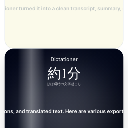
 Dictationer turned it into a clean transcript, summar
Dictationer
約1分
ほぼ瞬時の文字起こし
 summary, captions, and translated text. Here are vari