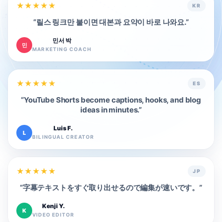
★
★
★
★
★
KR
“
릴스 링크만 붙이면 대본과 요약이 바로 나와요.
”
민서 박
민
MARKETING COACH
★
★
★
★
★
ES
“
YouTube Shorts become captions, hooks, and blog
ideas in minutes.
”
Luis F.
L
BILINGUAL CREATOR
★
★
★
★
★
JP
“
字幕テキストをすぐ取り出せるので編集が速いです。
”
Kenji Y.
K
VIDEO EDITOR