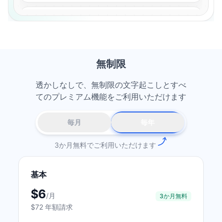
重要なポイント：最初のフックを強化した後、継続率が向
01:12
上した……
これで、キャプション、字幕、翻訳版を生成できるように
01:48
なりました……
無制限
透かしなしで、無制限の文字起こしとすべ
てのプレミアム機能をご利用いただけます
毎月
毎年
3か月無料でご利用いただけます
基本
$6
/
月
3か月無料
$72 年額請求