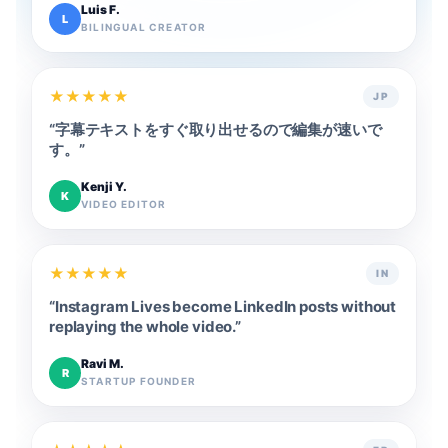
Luis F.
L
BILINGUAL CREATOR
★
★
★
★
★
JP
“
字幕テキストをすぐ取り出せるので編集が速いで
す。
”
Kenji Y.
K
VIDEO EDITOR
★
★
★
★
★
IN
“
Instagram Lives become LinkedIn posts without
replaying the whole video.
”
Ravi M.
R
STARTUP FOUNDER