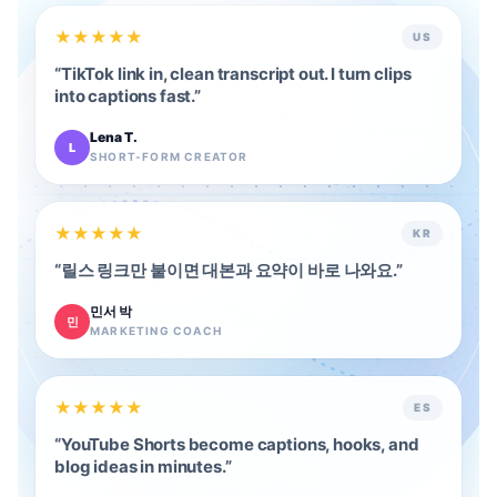
★
★
★
★
★
US
“
TikTok link in, clean transcript out. I turn clips
into captions fast.
”
Lena T.
L
SHORT-FORM CREATOR
★
★
★
★
★
KR
“
릴스 링크만 붙이면 대본과 요약이 바로 나와요.
”
민서 박
민
MARKETING COACH
★
★
★
★
★
ES
“
YouTube Shorts become captions, hooks, and
blog ideas in minutes.
”