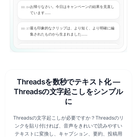
お帰りなさい。今日はキャンペーンの結果を見直し
00:04
ています……
最も印象的なクリップは、より短く、より明確に編
00:37
集されたものから生まれました……
重要なポイント：最初のフックを強化した後、継続
01:12
率が向上した……
これで、キャプション、字幕、翻訳版を生成できる
01:48
ようになりました……
Threadsを数秒でテキスト化 —
Threadsの文字起こしをシンプル
に
Threadsの文字起こしが必要ですか？Threadsのリ
ンクを貼り付ければ、音声をきれいで読みやすい
テキストに変換し、キャプション、要約、投稿用