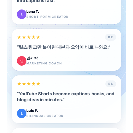
into captions fast.
”
Lena T.
L
SHORT-FORM CREATOR
★
★
★
★
★
KR
“
릴스 링크만 붙이면 대본과 요약이 바로 나와요.
”
민서 박
민
MARKETING COACH
★
★
★
★
★
ES
“
YouTube Shorts become captions, hooks, and
blog ideas in minutes.
”
Luis F.
L
BILINGUAL CREATOR