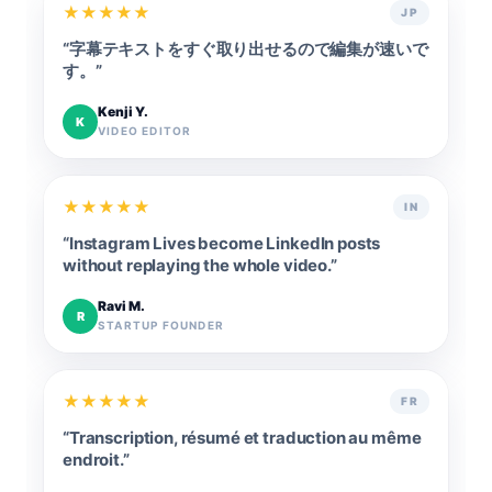
★
★
★
★
★
JP
“
字幕テキストをすぐ取り出せるので編集が速いで
す。
”
Kenji Y.
K
VIDEO EDITOR
★
★
★
★
★
IN
“
Instagram Lives become LinkedIn posts
without replaying the whole video.
”
Ravi M.
R
STARTUP FOUNDER
★
★
★
★
★
FR
“
Transcription, résumé et traduction au même
endroit.
”