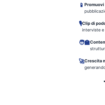
📱
Promuovi
pubblicazi
🎙️
Clip di pod
interviste e
🧑‍🏫
Contenu
struttu
🚀
Crescita 
generando 