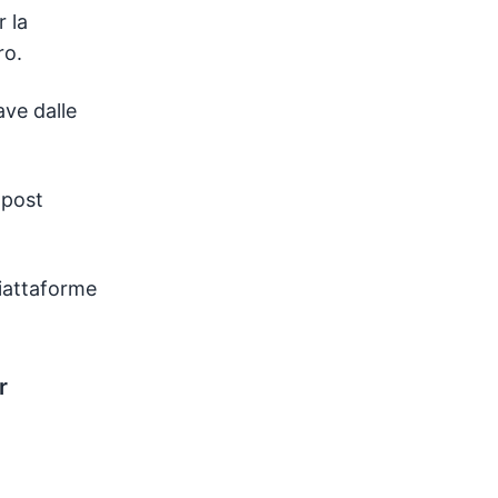
r la
ro.
ave dalle
 post
piattaforme
r