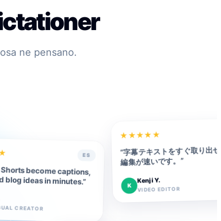
ictationer
 cosa ne pensano.
★
★
★
★
★
字幕テキストをすぐ取り出せ
“
★
ES
”
編集が速いです。
Shorts become captions,
d blog ideas in minutes.
Kenji Y.
”
K
VIDEO EDITOR
.
GUAL CREATOR