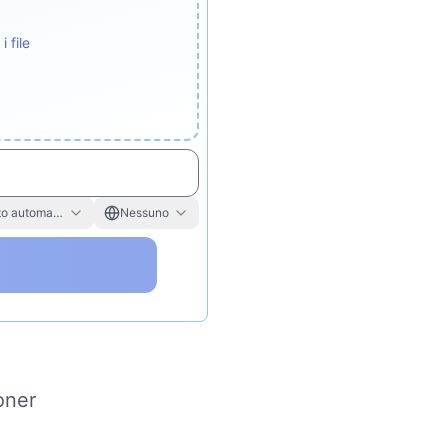
 file
o automatico
Nessuno
oner