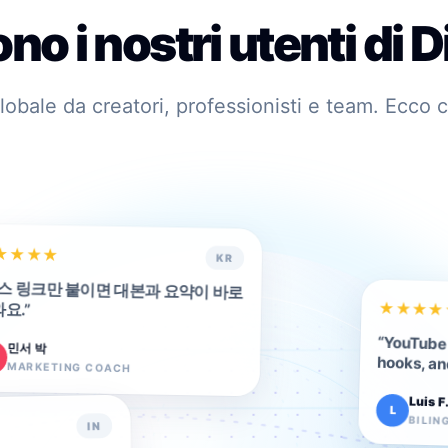
no i nostri utenti di D
 globale da creatori, professionisti e team. Ecco
★
★
★
★
KR
스 링크만 붙이면 대본과 요약이 바로
요.
★
★
”
★
★
“
YouTube 
민서 박
hooks, an
MARKETING COACH
Luis F
L
BILIN
IN