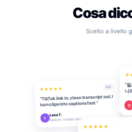
Cosa dico
Scelto a livello
★
“
릴
US
★
★
★
★
★
나와
TikTok link in, clean transcript out. I
“
”
turn clips into captions fast.
민
Lena T.
L
SHORT-FORM CREATOR
★
★
★
★
★