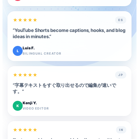
★
★
★
★
★
ES
“
YouTube Shorts become captions, hooks, and blog
ideas in minutes.
”
Luis F.
L
BILINGUAL CREATOR
★
★
★
★
★
JP
“
字幕テキストをすぐ取り出せるので編集が速いで
す。
”
Kenji Y.
K
VIDEO EDITOR
★
★
★
★
★
IN