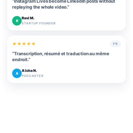
“
Instagram Lives become LinkedIn posts without
replaying the whole video.
”
Ravi M.
R
STARTUP FOUNDER
★
★
★
★
★
FR
“
Transcription, résumé et traduction au même
endroit.
”
Aïcha N.
A
PODCASTER