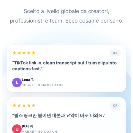
Scelto a livello globale da creatori,
professionisti e team. Ecco cosa ne pensano.
★
★
★
★
★
US
“
TikTok link in, clean transcript out. I turn clips into
captions fast.
”
Lena T.
L
SHORT-FORM CREATOR
★
★
★
★
★
KR
“
릴스 링크만 붙이면 대본과 요약이 바로 나와요.
”
민서 박
민
MARKETING COACH