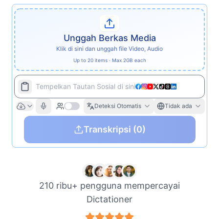
Unggah Berkas Media
Klik di sini dan unggah file Video, Audio
Up to 20 items · Max 2GB each
Tempelkan Tautan Sosial di sini
Deteksi Otomatis
Tidak ada
Transkripsi
(0)
210 ribu+ pengguna mempercayai
Dictationer