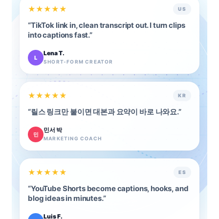
★
★
★
★
★
US
“
TikTok link in, clean transcript out. I turn clips
into captions fast.
”
Lena T.
L
SHORT-FORM CREATOR
★
★
★
★
★
KR
“
릴스 링크만 붙이면 대본과 요약이 바로 나와요.
”
민서 박
민
MARKETING COACH
★
★
★
★
★
ES
“
YouTube Shorts become captions, hooks, and
blog ideas in minutes.
”
Luis F.