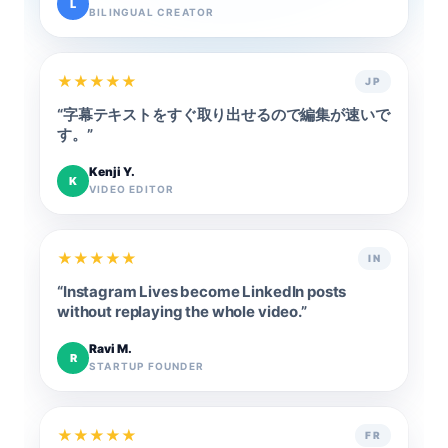
L
BILINGUAL CREATOR
★
★
★
★
★
JP
“
字幕テキストをすぐ取り出せるので編集が速いで
す。
”
Kenji Y.
K
VIDEO EDITOR
★
★
★
★
★
IN
“
Instagram Lives become LinkedIn posts
without replaying the whole video.
”
Ravi M.
R
STARTUP FOUNDER
★
★
★
★
★
FR