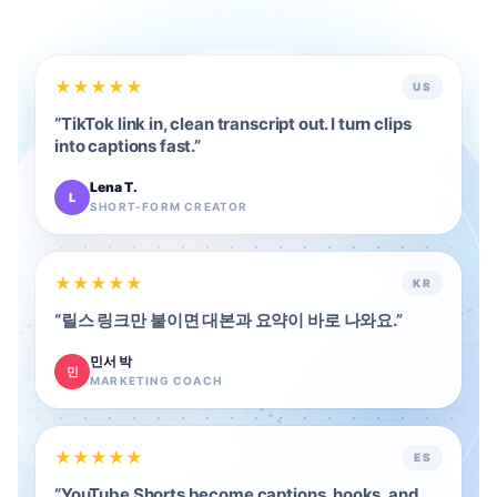
★
★
★
★
★
US
“
TikTok link in, clean transcript out. I turn clips
into captions fast.
”
Lena T.
L
SHORT-FORM CREATOR
★
★
★
★
★
KR
“
릴스 링크만 붙이면 대본과 요약이 바로 나와요.
”
민서 박
민
MARKETING COACH
★
★
★
★
★
ES
“
YouTube Shorts become captions, hooks, and