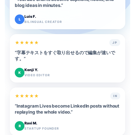
blog ideas in minutes.
”
Luis F.
L
BILINGUAL CREATOR
★
★
★
★
★
JP
“
字幕テキストをすぐ取り出せるので編集が速いで
す。
”
Kenji Y.
K
VIDEO EDITOR
★
★
★
★
★
IN
“
Instagram Lives become LinkedIn posts without
replaying the whole video.
”
Ravi M.
R
STARTUP FOUNDER