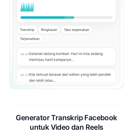
Transkrip
Ringkasan
Teks terjemahan
Terjemahkan
Selamat datang kembali. Hari ini kita sedang
00:04
meninjau hasil kampanye...
Klip terkuat berasal dari editan yang lebih pendek
00:37
dan lebih jelas...
Poin utama: retensi meningkat setelah kait
01:12
pertama diperketat...
Sekarang kita dapat membuat caption, subtitle,
Generator Transkrip Facebook
01:48
dan versi terjemahan...
untuk Video dan Reels