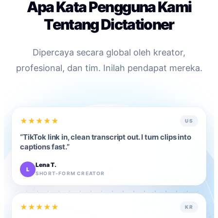
Apa Kata Pengguna Kami
Tentang Dictationer
Dipercaya secara global oleh kreator,
profesional, dan tim. Inilah pendapat mereka.
★
★
★
★
★
US
“
TikTok link in, clean transcript out. I turn clips into
captions fast.
”
Lena T.
L
SHORT-FORM CREATOR
★
★
★
★
★
KR