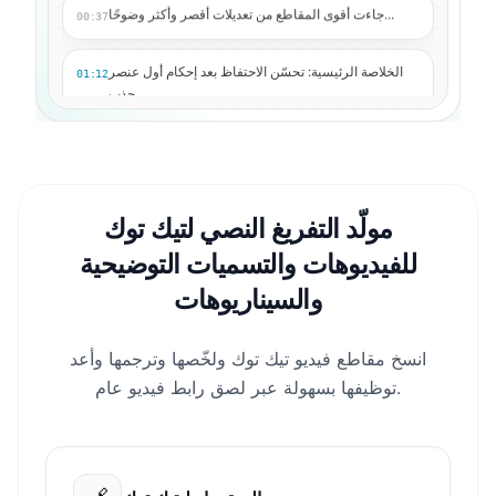
جاءت أقوى المقاطع من تعديلات أقصر وأكثر وضوحًا...
00:37
الخلاصة الرئيسية: تحسّن الاحتفاظ بعد إحكام أول عنصر
01:12
جذب...
الآن يمكننا إنشاء التسميات التوضيحية والترجمات النصية
01:48
والإصدارات المترجمة...
مولّد التفريغ النصي لتيك توك
للفيديوهات والتسميات التوضيحية
والسيناريوهات
انسخ مقاطع فيديو تيك توك ولخّصها وترجمها وأعد
توظيفها بسهولة عبر لصق رابط فيديو عام.