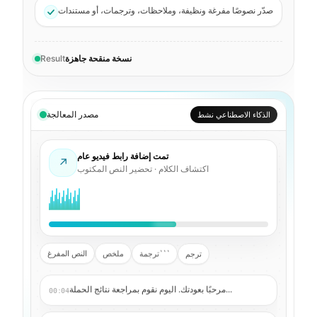
صدّر نصوصًا مفرغة ونظيفة، وملاحظات، وترجمات، أو مستندات
نسخة منقحة جاهزة
Result
مصدر المعالجة
مكتمل
تمت إضافة رابط فيديو عام
↗
النص جاهز · تم إنشاء المخرجات
النص المفرغ
ملخص
ترجمة```
ترجم
مرحبًا بعودتك. اليوم نقوم بمراجعة نتائج الحملة...
00:04