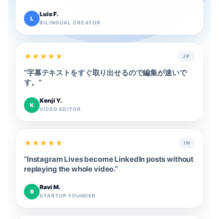
Luis F.
L
BILINGUAL CREATOR
★
★
★
★
★
JP
“
字幕テキストをすぐ取り出せるので編集が速いで
す。
”
Kenji Y.
K
VIDEO EDITOR
★
★
★
★
★
IN
“
Instagram Lives become LinkedIn posts without
replaying the whole video.
”
Ravi M.
R
STARTUP FOUNDER