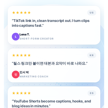
★
★
★
★
★
US
“
TikTok link in, clean transcript out. I turn clips
into captions fast.
”
Lena T.
L
SHORT-FORM CREATOR
★
★
★
★
★
KR
“
릴스 링크만 붙이면 대본과 요약이 바로 나와요.
”
민서 박
민
MARKETING COACH
★
★
★
★
★
ES
“
YouTube Shorts become captions, hooks, and
blog ideas in minutes.
”