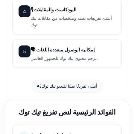
🎙
البودكاست والمقابلات
4
أنشئ تفريغات نصية وملخصات من مقابلات تيك
توك.
🗣
إمكانية الوصول متعددة اللغات
5
ترجم محتوى تيك توك للجمهور العالمي.
📲
أنشئ تفريغًا نصيًا لفيديو تيك توك
الفوائد الرئيسية لنص تفريغ تيك توك