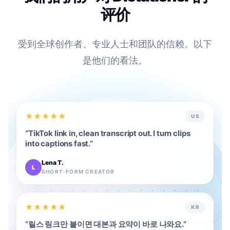
评价
受到全球创作者、专业人士和团队的信赖。以下
是他们的看法。
★
★
★
★
★
US
“
TikTok link in, clean transcript out. I turn clips
into captions fast.
”
Lena T.
L
SHORT-FORM CREATOR
★
★
★
★
★
KR
“
릴스 링크만 붙이면 대본과 요약이 바로 나와요.
”