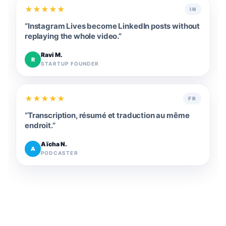
★
★
★
★
★
IN
“
Instagram Lives become LinkedIn posts without
replaying the whole video.
”
Ravi M.
R
STARTUP FOUNDER
★
★
★
★
★
FR
“
Transcription, résumé et traduction au même
endroit.
”
Aïcha N.
A
PODCASTER