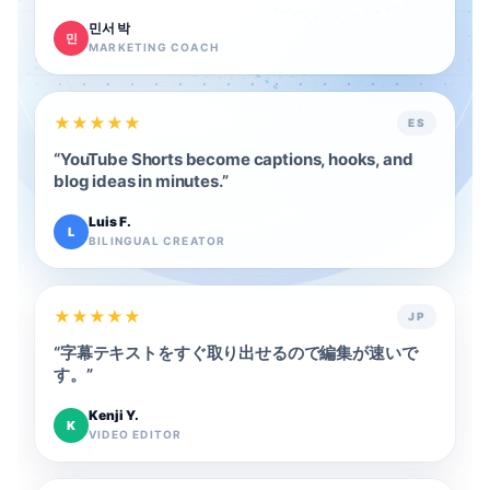
민서 박
민
MARKETING COACH
★
★
★
★
★
ES
“
YouTube Shorts become captions, hooks, and
blog ideas in minutes.
”
Luis F.
L
BILINGUAL CREATOR
★
★
★
★
★
JP
“
字幕テキストをすぐ取り出せるので編集が速いで
す。
”
Kenji Y.
K
VIDEO EDITOR