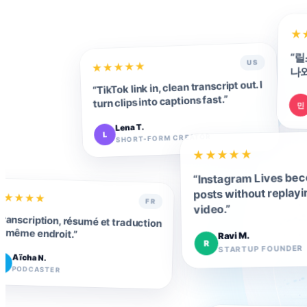
★
“
릴
US
★
★
★
★
★
나와
TikTok link in, clean transcript out. I
“
”
turn clips into captions fast.
민
Lena T.
L
SHORT-FORM CREATOR
★
★
★
★
★
Instagram Lives be
“
posts without replayi
★
★
★
★
★
FR
”
video.
Transcription, résumé et traduction
u même endroit.
”
Ravi M.
R
STARTUP FOUNDER
Aïcha N.
A
PODCASTER