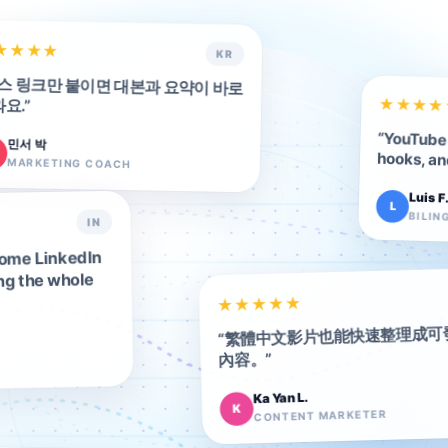
★
★
★
★
KR
스 링크만 붙이면 대본과 요약이 바로
요.
★
★
”
★
★
“
YouTube 
민서 박
hooks, an
MARKETING COACH
Luis F
L
BILIN
IN
come LinkedIn
ng the whole
★
★
★
★
★
繁體中文影片也能快速整理成可
“
”
內容。
Ka Yan L.
K
CONTENT MARKETER