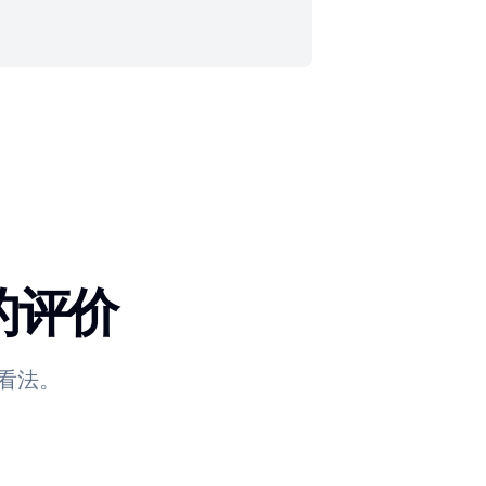
 的评价
看法。