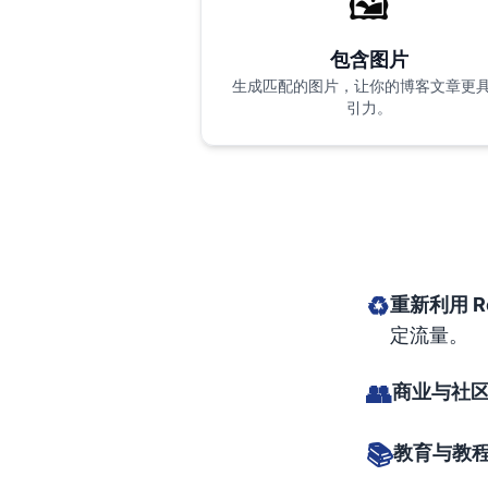
🖼️
包含图片
生成匹配的图片，让你的博客文章更
引力。
♻️
重新利用 R
定流量。
👥
商业与社
📚
教育与教