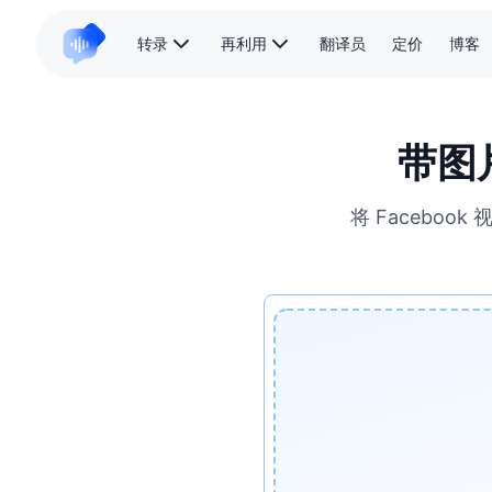
转录
再利用
翻译员
定价
博客
带图片
将 Facebo