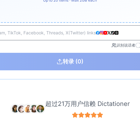
Up to 20 items · Max 2GB each
m, TikTok, Facebook, Threads, X(Twitter) links
识别说话者
转录
(0)
超过21万用户信赖 Dictationer