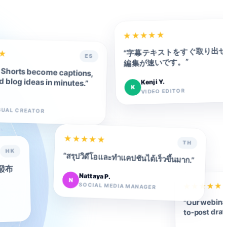
★
★
★
★
★
字幕テキストをすぐ取り出せ
“
★
ES
”
編集が速いです。
Shorts become captions,
d blog ideas in minutes.
Kenji Y.
”
K
VIDEO EDITOR
.
GUAL CREATOR
★
★
★
★
★
TH
HK
“
สรุปวิดีโอและทำแคปชันได้เร็วขึ้นมาก.
”
發布
Nattaya P.
N
SOCIAL MEDIA MANAGER
★
★
★
★
★
Our webina
“
to-post draf