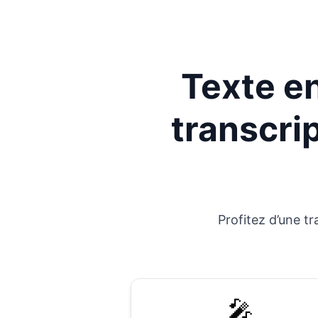
Texte en
transcri
Profitez d’une tr
🎤