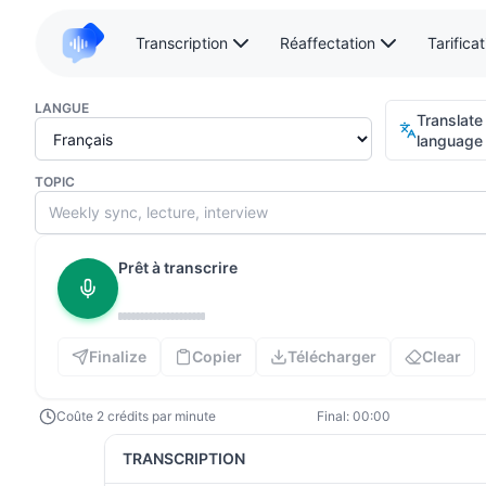
Transcription
Réaffectation
Tarificat
LANGUE
Translate 
language
TOPIC
Prêt à transcrire
Finalize
Copier
Télécharger
Clear
Coûte 2 crédits par minute
Final:
00:00
TRANSCRIPTION