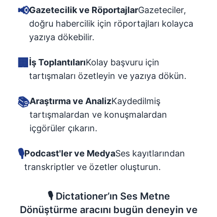
📢
Gazetecilik ve Röportajlar
Gazeteciler,
doğru habercilik için röportajları kolayca
yazıya dökebilir.
🏢
İş Toplantıları
Kolay başvuru için
tartışmaları özetleyin ve yazıya dökün.
📚
Araştırma ve Analiz
Kaydedilmiş
tartışmalardan ve konuşmalardan
içgörüler çıkarın.
🎙
Podcast'ler ve Medya
Ses kayıtlarından
transkriptler ve özetler oluşturun.
🎙️
Dictationer’ın Ses Metne
Dönüştürme aracını bugün deneyin ve