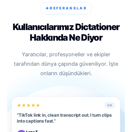
✦
REFERANSLAR
Kullanıcılarımız Dictationer
Hakkında Ne Diyor
Yaratıcılar, profesyoneller ve ekipler
tarafından dünya çapında güveniliyor. İşte
onların düşündükleri.
★
★
★
★
★
US
“
TikTok link in, clean transcript out. I turn clips
into captions fast.
”
Lena T.