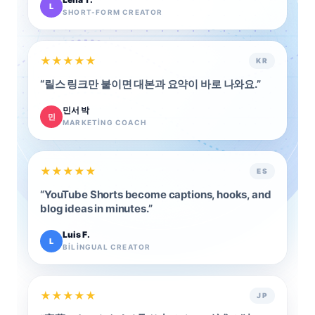
L
SHORT-FORM CREATOR
★
★
★
★
★
KR
“
릴스 링크만 붙이면 대본과 요약이 바로 나와요.
”
민서 박
민
MARKETING COACH
★
★
★
★
★
ES
“
YouTube Shorts become captions, hooks, and
blog ideas in minutes.
”
Luis F.
L
BILINGUAL CREATOR
★
★
★
★
★
JP