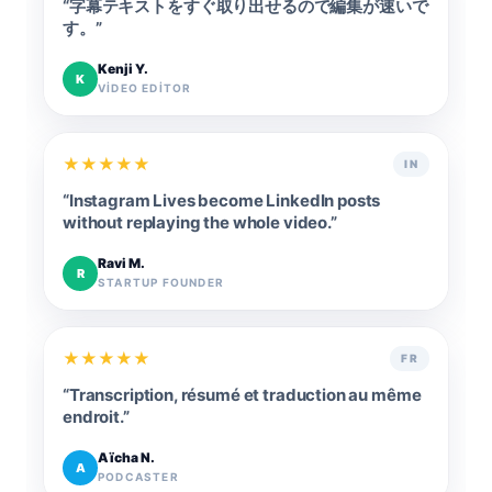
“
字幕テキストをすぐ取り出せるので編集が速いで
す。
”
Kenji Y.
K
VIDEO EDITOR
★
★
★
★
★
IN
“
Instagram Lives become LinkedIn posts
without replaying the whole video.
”
Ravi M.
R
STARTUP FOUNDER
★
★
★
★
★
FR
“
Transcription, résumé et traduction au même
endroit.
”
Aïcha N.
A
PODCASTER