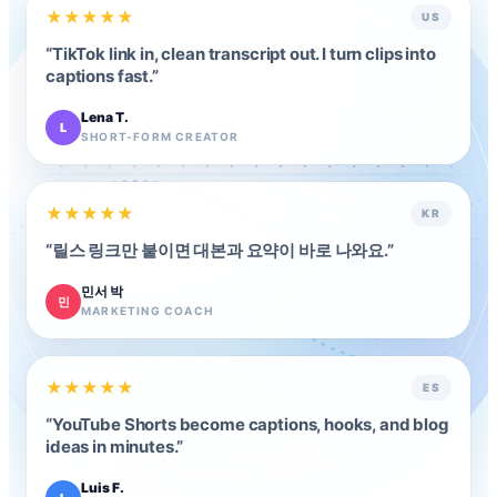
★
★
★
★
★
US
“
TikTok link in, clean transcript out. I turn clips into
captions fast.
”
Lena T.
L
SHORT-FORM CREATOR
★
★
★
★
★
KR
“
릴스 링크만 붙이면 대본과 요약이 바로 나와요.
”
민서 박
민
MARKETING COACH
★
★
★
★
★
ES
“
YouTube Shorts become captions, hooks, and blog
ideas in minutes.
”
Luis F.