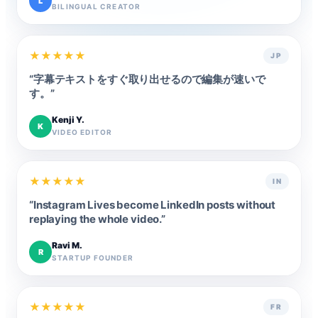
L
BILINGUAL CREATOR
★
★
★
★
★
JP
“
字幕テキストをすぐ取り出せるので編集が速いで
す。
”
Kenji Y.
K
VIDEO EDITOR
★
★
★
★
★
IN
“
Instagram Lives become LinkedIn posts without
replaying the whole video.
”
Ravi M.
R
STARTUP FOUNDER
★
★
★
★
★
FR