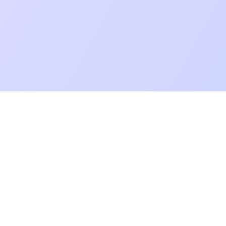
Reaproveitamento
Explorar
em texto
Vídeo para Post de Blog
Áudio para Postagem de
Blog