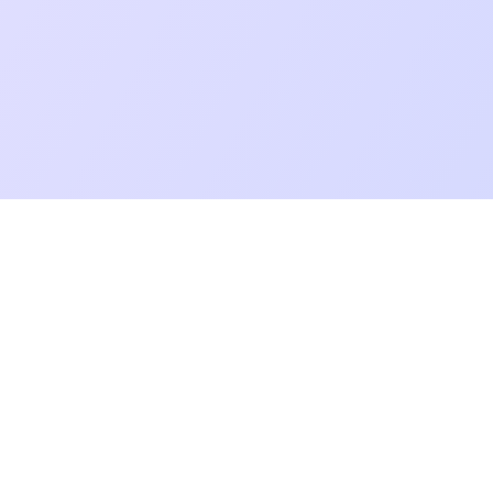
Dictationer
Transcrição
Transcrever vídeo 
©
2026
Dictationer. All rights
reserved.
Tradutor de Vídeo
Converta áudio, vídeo e links em
Vídeo para Resumo
texto, traduções e resumos com