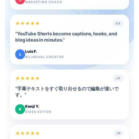
MARKETING COACH
★
★
★
★
★
ES
“
YouTube Shorts become captions, hooks, and
blog ideas in minutes.
”
Luis F.
L
BILINGUAL CREATOR
★
★
★
★
★
JP
“
字幕テキストをすぐ取り出せるので編集が速いで
す。
”
Kenji Y.
K
VIDEO EDITOR
★
★
★
★
★
IN