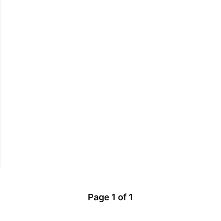
Page
1
of
1