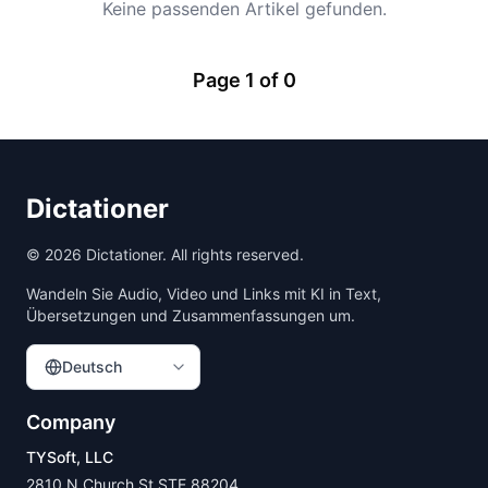
Keine passenden Artikel gefunden.
Page
1
of
0
Dictationer
©
2026
Dictationer. All rights reserved.
Wandeln Sie Audio, Video und Links mit KI in Text,
Übersetzungen und Zusammenfassungen um.
Deutsch
Company
TYSoft, LLC
2810 N Church St STE 88204